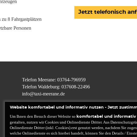
hrzeugen
Jetzt telefonisch an
zu 8 Fahrgastplätzen
etzbare Personen
Telefon Meerane
:
03764-796959
Tele
fon Waldeburg
:
037608-22496
info@taxi-meerane.de
Website komfortabel und informativ nutzen - Jetzt zustim
Um Ihnen den Besuch dieser Website so
komfortabel und informativ
gestalten, nutzen wir Cookies und Onlinedienste Dritter. Aus Datenschutzgrü
Onlinedienste Dritter (inkl. Cookies) erst genutzt werden, nachdem Sie zug
welche Onlinedienste es sich hierbei handelt, können Sie den Details / Eins