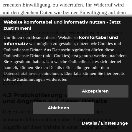
erneuten Einwilligung, zu widerrufen. Ihr Widerruf wird
mit den gleichen Daten wie bei der Einwilligung auf dem
Webserver gespeichert.
Website komfortabel und informativ nutzen - Jetzt
zustimmen!
Sollten Sie die Cookies dieser Website löschen, müssen
Um Ihnen den Besuch dieser Website so
komfortabel und
die Einwilligungen erneut erteilt werden.
wie möglich zu gestalten, nutzen wir Cookies und
informativ
Onlinedienste Dritter. Aus Datenschutzgründen dürfen diese
Der Einsatz dieser Technologie erfolgt, um die gesetzlich
Onlinedienste Dritter (inkl. Cookies) erst genutzt werden, nachdem
vorgeschriebenen Einwilligungen für den Einsatz von
Sie zugestimmt haben. Um welche Onlinedienste es sich hierbei
Cookies und Drittanbieterdiensten einzuholen.
handelt, können Sie den Details / Einstellungen oder dem
Datenschutzhinweis
entnehmen. Ebenfalls können Sie hier bereits
Rechtsgrundlage hierfür ist Art. 6 Abs. 1 S. 1 lit. c
erteilte Zustimmungen wirderrufen.
DSGVO.
4.3
Protokollierung von Skriptabstürzen
und Angriffen auf dieser Website
Der Hoster dieser Website erhebt und speichert
automatisch Informationen über Skriptabstürze und
Angriffe auf diese Website in einer Datenbank. Diese